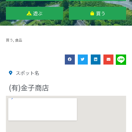
遊ぶ
買う
買う
,
食品
スポット名
(有)金子商店