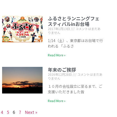
ふるさとランニングフェ
スティバルinお台場
2017年1月13日
コメントはまだあ
りません
1/14（土）、東京都はお台場で行
われる 「ふるさ
Read More »
年末のご挨拶
2016年12月28日
コメントはまだあ
りません
１０月の会社設立に至るまで、ご
支援いただきました皆
Read More »
4
5
6
7
Next »